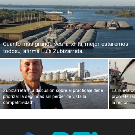
Cuanto más grande sea la torta, mejor estaremos
todos», afirma Luis Zubizarreta.
Zubizarreta: “La discusión sobre el practicaje debe
La nueva co
priorizar la seguridad sin perder de vista la
promete red
competitividad”
la región