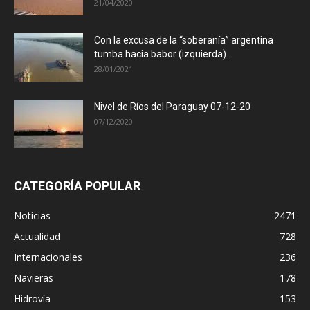
21/04/2020
Con la excusa de la “soberanía” argentina
tumba hacia babor (izquierda)...
28/01/2021
Nivel de Ríos del Paraguay 07-12-20
07/12/2020
CATEGORÍA POPULAR
Noticias
2471
Actualidad
728
Internacionales
236
Navieras
178
Hidrovía
153