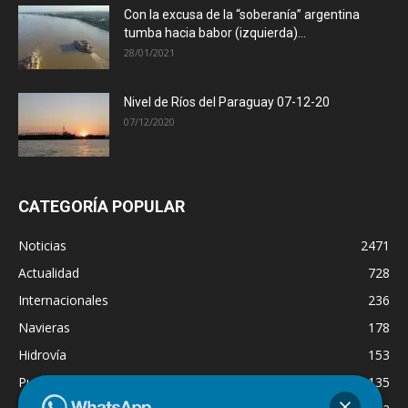
Con la excusa de la “soberanía” argentina
tumba hacia babor (izquierda)...
28/01/2021
Nivel de Ríos del Paraguay 07-12-20
07/12/2020
CATEGORÍA POPULAR
Noticias
2471
Actualidad
728
Internacionales
236
Navieras
178
Hidrovía
153
Puertos
135