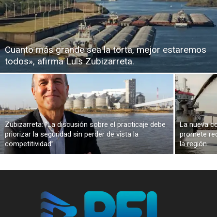
Cuanto más grande sea la torta, mejor estaremos
todos», afirma Luis Zubizarreta.
Zubizarreta: “La discusión sobre el practicaje debe
La nueva co
priorizar la seguridad sin perder de vista la
promete red
competitividad”
la región