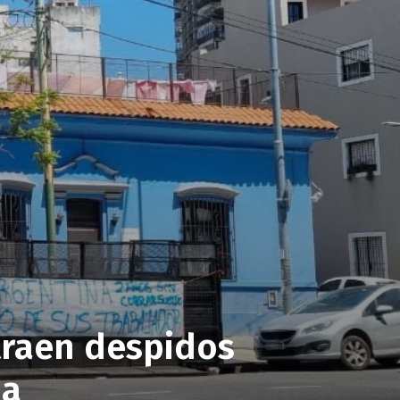
otraen despidos
ba