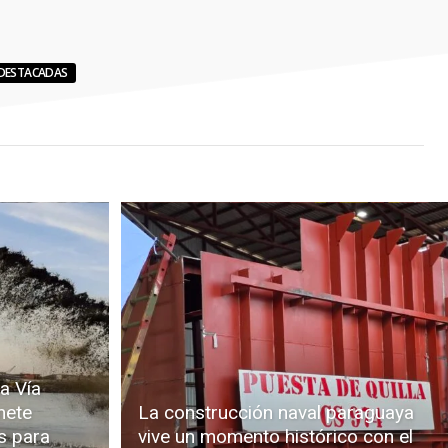
DESTACADAS
a Vía
mete
La construcción naval paraguaya
s para
vive un momento histórico con el