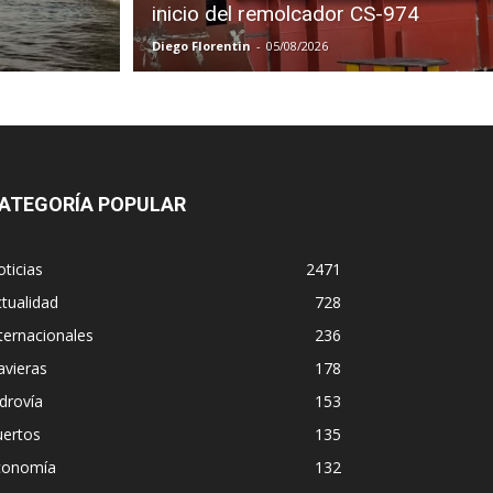
inicio del remolcador CS-974
Diego Florentin
-
05/08/2026
ATEGORÍA POPULAR
ticias
2471
tualidad
728
ternacionales
236
avieras
178
drovía
153
uertos
135
conomía
132