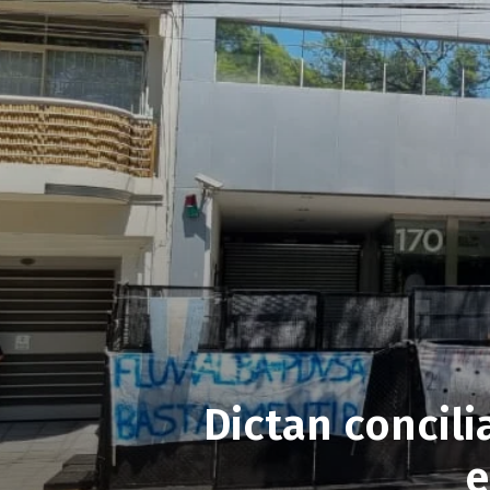
Dictan concili
e