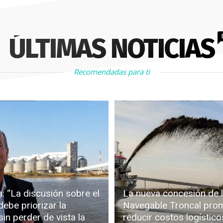
ÚLTIMAS NOTICIAS
Recomendadas para ti
: “La discusión sobre el
La nueva concesión de l
debe priorizar la
Navegable Troncal pro
in perder de vista la
reducir costos logístico