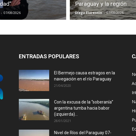
idad”
Paraguay y la región
-
07/08/2026
Diego Florentin
-
07/08/2026
ENTRADAS POPULARES
C
El Bermejo causa estragos en la
No
navegación en el río Paraguay
Ac
21/04/2020
In
N
Con la excusa de la “soberanía”
argentina tumba hacia babor
Hi
(izquierda)...
P
28/01/2021
E
Nivel de Ríos del Paraguay 07-