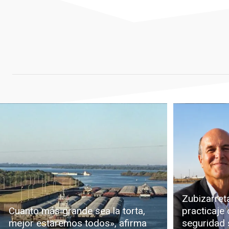
Zubizarreta
Cuanto más grande sea la torta,
practicaje 
mejor estaremos todos», afirma
seguridad s