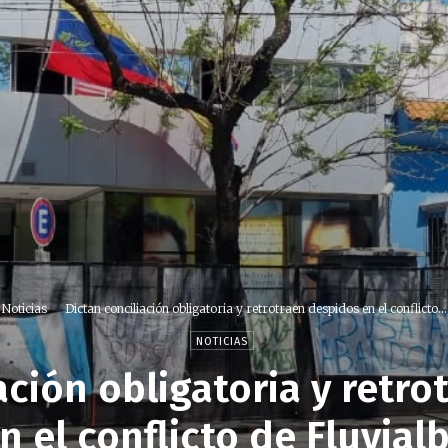
Noticias
Dictan conciliación obligatoria y retrotraen despidos en el conflicto...
NOTICIAS
ación obligatoria y retr
n el conflicto de Fluvial