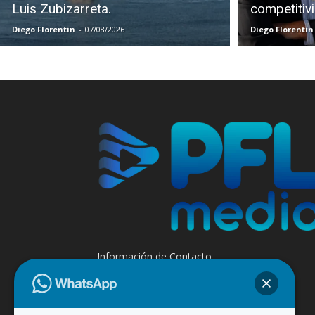
Luis Zubizarreta.
competitiv
Diego Florentin
-
07/08/2026
Diego Florentin
Información de Contacto
+595 985 947508 - +595 984 509299
Contáctanos:
info@paraguayfluvial.com