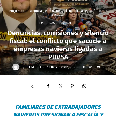
Empresas
Denuncias, comisiones y silencio fiscal: el conflicto que
sacude...
EMPRESAS
JUDICIALES
Denuncias, comisiones y silencio
fiscal: el conflicto que sacude a
empresas navieras ligadas a
PDVSA
-
By
DIEGO FLORENTIN
17/02/2026
601
0
FAMILIARES DE EXTRABAJADORES
NAVIEROS PRESIONAN A FISCALÍA Y