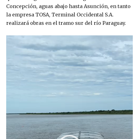
Concepción, aguas abajo hasta Asunción, en tanto
la empresa TOSA, Terminal Occidental S.A.
realizará obras en el tramo sur del río Paraguay.
R
e
p
r
o
d
u
c
t
o
r
d