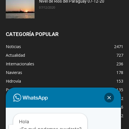
Nivel de Ríos del Paraguay 07-12-20
07/12/2020
CATEGORÍA POPULAR
Noticias
2471
Actualidad
727
Internacionales
236
Navieras
178
Hidrovía
153
Puertos
135
Economía
132
Nacionales
126
Dragado
122
Hola