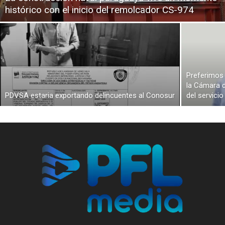
histórico con el inicio del remolcador CS-974
Preferimos 
la Cámara d
PDVSA estaria exportando delincuentes al Conosur
del servici