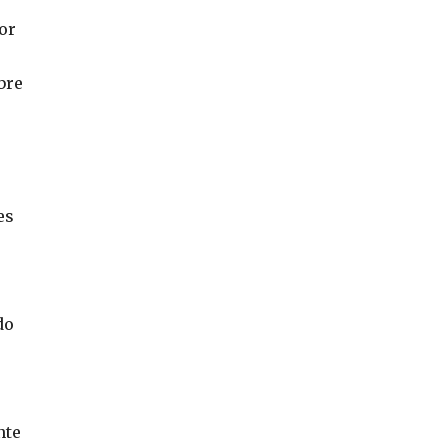
or
bre
es
do
nte