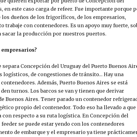
ue quieren exportar por puerto de Concepción del
s, en este caso carga de refeer. Fue importante porque p
los dueños de los frigoríficos, de los empresarios,
rto trabaje con contenedores. Es un apoyo muy fuerte, so
ra sacar la producción por nuestros puertos.
s empresarios?
ue separa Concepción del Uruguay del Puerto Buenos Air
 logísticos, de congestiones de tránsito… Hay una
e contenedores. Además, Puerto Buenos Aires se está
den turnos. Los barcos se van y tienen que derivar
 de Buenos Aires. Tener parado un contenedor refrigera
gético propio del contenedor. Todo eso ha llevado a que
con respecto a su ruta logística. En Concepción del
 feeder se puede estar yendo con los contenedores
ento de embarque y el empresario ya tiene prácticame