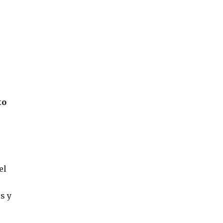
to
el
s y