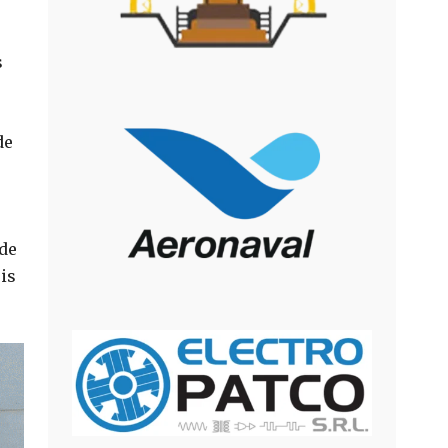
s
de
 de
is