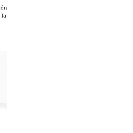
ión
 la