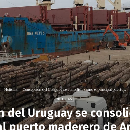
Noticias
Concepción del Uruguay se consolida como el principal puerto...
NOTICIAS
 del Uruguay se consol
al puerto maderero de A