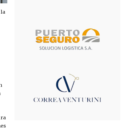
 la
n
a
ura
nes