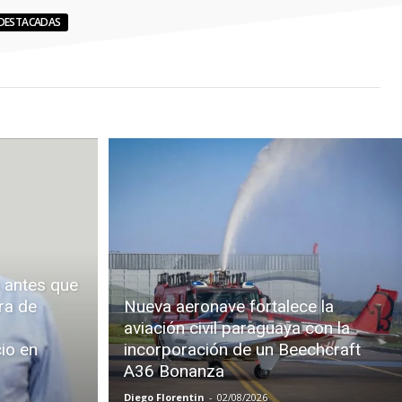
DESTACADAS
 antes que
ra de
Nueva aeronave fortalece la
aviación civil paraguaya con la
cio en
incorporación de un Beechcraft
A36 Bonanza
Diego Florentin
-
02/08/2026