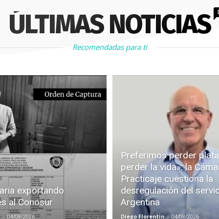
ÚLTIMAS NOTICIAS
Recomendadas para ti
Preferimos perder plata
perder la vida»: la Cáma
Practicaje cuestiona la
aria exportando
desregulación del servi
es al Conosur
Argentina
z
-
04/08/2026
Diego Florentin
-
04/08/2026