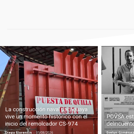
La construcción naval paraguaya
vive un momento histórico con el
PDVSA est
inicio del remolcador CS-974
delincuent
Diego Florentin
-
05/08/2026
Evelyn Giméne