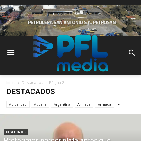
Inicio
Destacados
Página 2
DESTACADOS
Actualidad
Aduana
Argentina
Armada
Armada
DESTACADOS
Preferimos perder plata antes que