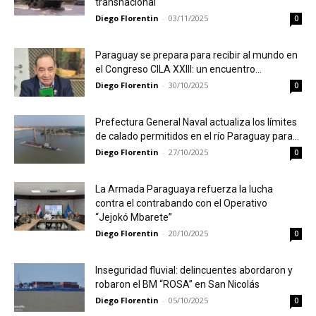
transnacional
Diego Florentin
-
03/11/2025
0
Paraguay se prepara para recibir al mundo en
el Congreso CILA XXIII: un encuentro...
Diego Florentin
-
30/10/2025
0
Prefectura General Naval actualiza los límites
de calado permitidos en el río Paraguay para...
Diego Florentin
-
27/10/2025
0
La Armada Paraguaya refuerza la lucha
contra el contrabando con el Operativo
“Jejokó Mbarete”
Diego Florentin
-
20/10/2025
0
Inseguridad fluvial: delincuentes abordaron y
robaron el BM “ROSA” en San Nicolás
Diego Florentin
-
05/10/2025
0