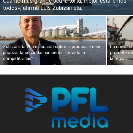
Cuanto más grande sea la torta, mejor estaremos
todos», afirma Luis Zubizarreta.
Zubizarreta: “La discusión sobre el practicaje debe
La nueva co
priorizar la seguridad sin perder de vista la
promete red
competitividad”
la región