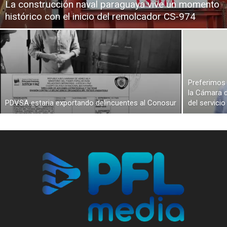
La construcción naval paraguaya vive un momento
histórico con el inicio del remolcador CS-974
Preferimos 
la Cámara d
PDVSA estaria exportando delincuentes al Conosur
del servici