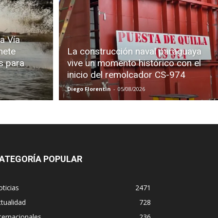
a Vía
mete
La construcción naval paraguaya
s para
vive un momento histórico con el
inicio del remolcador CS-974
Diego Florentin
-
05/08/2026
ATEGORÍA POPULAR
ticias
2471
tualidad
728
ternacionales
236