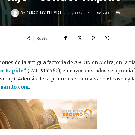
-
By
PARAGUAY FLUVIAL
21/03/2022
993
0
Cuota
iones de la antigua factoría de ASCON en Meira, en la rí
r Rapide”
(IMO 9161560), en cuyos costados se aprecia 
smapi. Además de la pintura se ha revisado el casco y l
mando.com
.