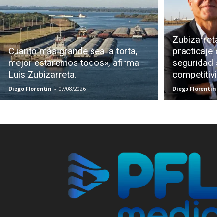
Zubizarreta
Cuanto más grande sea la torta,
practicaje 
mejor estaremos todos», afirma
seguridad s
Luis Zubizarreta.
competitiv
Diego Florentin
-
07/08/2026
Diego Florentin