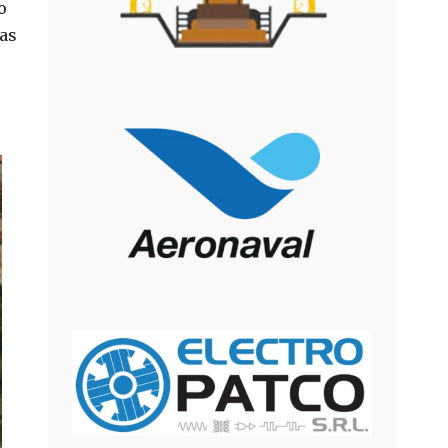
o
ías