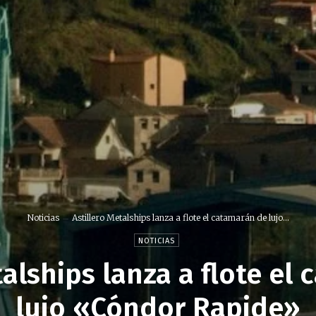
Noticias
Astillero Metalships lanza a flote el catamarán de lujo...
NOTICIAS
talships lanza a flote el
lujo «Cóndor Rapide»