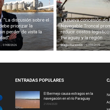
: “La discusión sobre el
La nueva concesión de l
debe priorizar la
Navegable Troncal pro
in perder de vista la
reducir costos logístico
idad”
Paraguay y la región
-
07/08/2026
Diego Florentin
-
07/08/2026
ENTRADAS POPULARES
C
El Bermejo causa estragos en la
No
navegación en el río Paraguay
Ac
21/04/2020
In