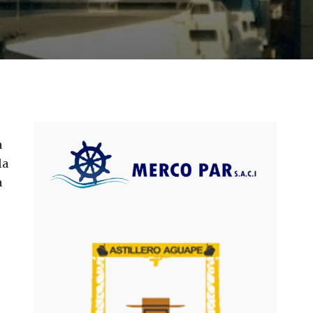
a
la
a