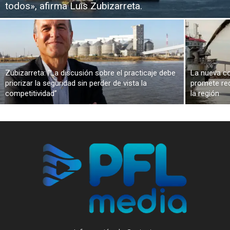
todos», afirma Luis Zubizarreta.
Zubizarreta: “La discusión sobre el practicaje debe
La nueva co
priorizar la seguridad sin perder de vista la
promete red
competitividad”
la región