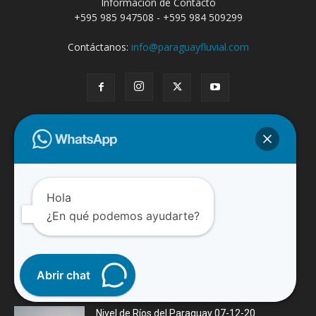
Información de Contacto
+595 985 947508 - +595 984 509299
Contáctanos:
info@paraguayfluvial.com
ENTRADAS POPULARES
El Bermejo causa estragos en la navegación
en el río Paraguay
Hola
21/04/2020
¿En qué podemos ayudarte?
Con la excusa de la “soberanía” argentina
tumba hacia babor (izquierda)...
Abrir chat
28/01/2021
Nivel de Ríos del Paraguay 07-12-20