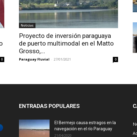
Noticias
Proyecto de inversión paraguaya
o
de puerto multimodal en el Matto
Grosso,...
Paraguay Fluvial
-
27/01/2021
0
0
ENTRADAS POPULARES
C
El Bermejo causa estragos en la
No
navegación en el río Paraguay
Ac
21/04/2020