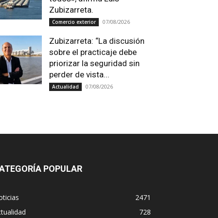
Zubizarreta.
07/08/2026
Comercio exterior
Zubizarreta: “La discusión
sobre el practicaje debe
priorizar la seguridad sin
perder de vista...
07/08/2026
Actualidad
ATEGORÍA POPULAR
ticias
2471
tualidad
728