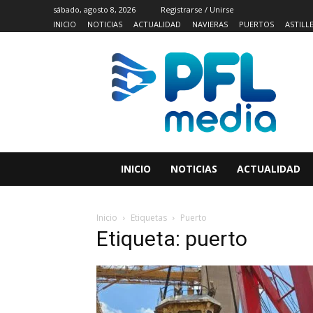
sábado, agosto 8, 2026
Registrarse / Unirse
INICIO
NOTICIAS
ACTUALIDAD
NAVIERAS
PUERTOS
ASTILL
INICIO
NOTICIAS
ACTUALIDAD
Inicio
Etiquetas
Puerto
Etiqueta: puerto