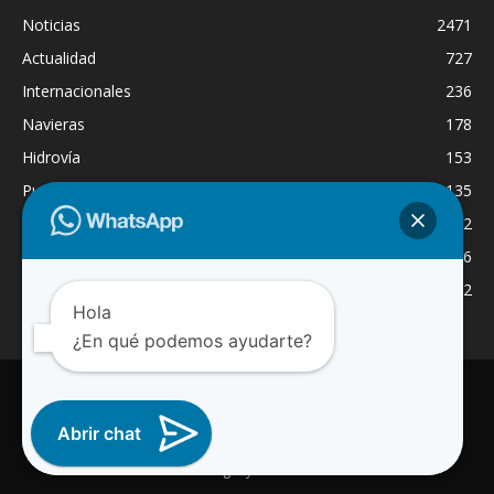
Noticias
2471
Actualidad
727
Internacionales
236
Navieras
178
Hidrovía
153
Puertos
135
Economía
132
Nacionales
126
Dragado
122
Hola
¿En qué podemos ayudarte?
INICIO
NOTICIAS
ACTUALIDAD
NAVIERAS
PUERTOS
ASTILLEROS
LOGISTICA
RADIO ONLINE
REGION
INTERNACIONAL
CANAL WA
Abrir chat
© 2025 Paraguay Fluvial Noticias