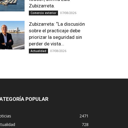
Zubizarreta.
07/08/2026
Comercio exterior
Zubizarreta: “La discusión
sobre el practicaje debe
priorizar la seguridad sin
perder de vista...
07/08/2026
Actualidad
ATEGORÍA POPULAR
ticias
2471
tualidad
728