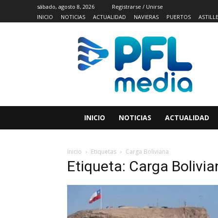
sábado, agosto 8, 2026
Registrarse / Unirse
INICIO
NOTICIAS
ACTUALIDAD
NAVIERAS
PUERTOS
ASTILL
INICIO
NOTICIAS
ACTUALIDAD
Inicio
Etiquetas
Carga Boliviana
Etiqueta: Carga Bolivi