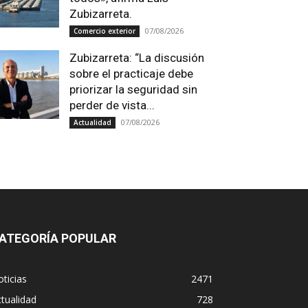
Zubizarreta.
07/08/2026
Comercio exterior
Zubizarreta: “La discusión
sobre el practicaje debe
priorizar la seguridad sin
perder de vista...
07/08/2026
Actualidad
ATEGORÍA POPULAR
ticias
2471
tualidad
728