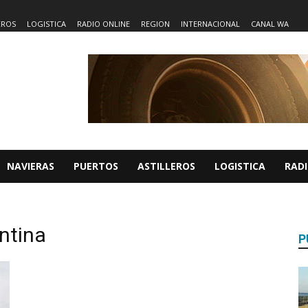
EROS
LOGISTICA
RADIO ONLINE
REGION
INTERNACIONAL
CANAL WA
NAVIERAS
PUERTOS
ASTILLEROS
LOGISTICA
RADI
ntina
P