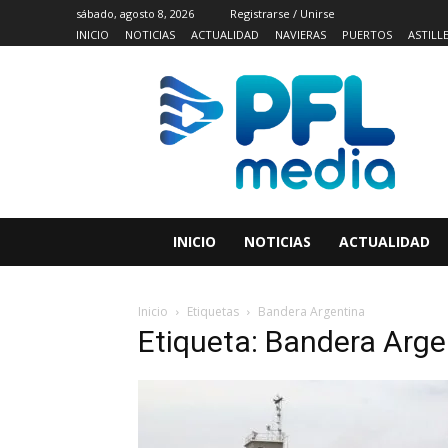
sábado, agosto 8, 2026
Registrarse / Unirse
INICIO
NOTICIAS
ACTUALIDAD
NAVIERAS
PUERTOS
ASTILL
INICIO
NOTICIAS
ACTUALIDAD
Inicio
Etiquetas
Bandera Argentina
Etiqueta: Bandera Arge