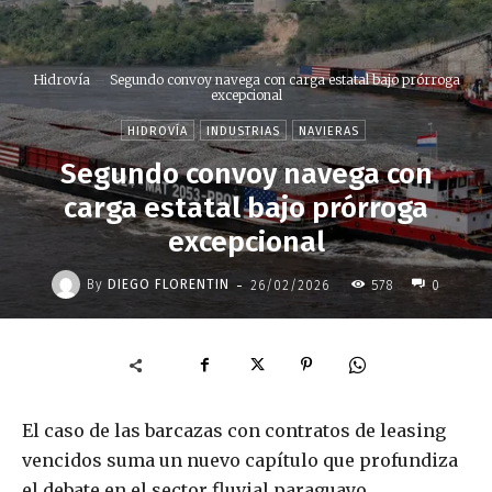
Hidrovía
Segundo convoy navega con carga estatal bajo prórroga
excepcional
HIDROVÍA
INDUSTRIAS
NAVIERAS
Segundo convoy navega con
carga estatal bajo prórroga
excepcional
-
By
DIEGO FLORENTIN
26/02/2026
578
0
El caso de las barcazas con contratos de leasing
vencidos suma un nuevo capítulo que profundiza
el debate en el sector fluvial paraguayo.