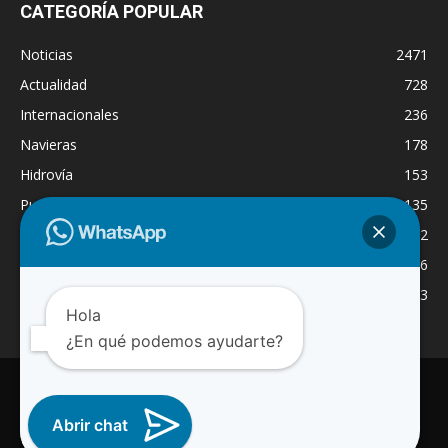
CATEGORÍA POPULAR
Noticias
2471
Actualidad
728
Internacionales
236
Navieras
178
Hidrovía
153
Puertos
135
Economía
132
Nacionales
126
Dragado
123
Hola
¿En qué podemos ayudarte?
INICIO
NOTICIAS
ACTUALIDAD
NAVIERAS
PUERTOS
ASTILLEROS
LOGISTICA
RADIO ONLINE
REGION
Abrir chat
INTERNACIONAL
CANAL WA