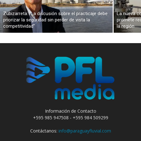
Zubizarreta: “La discusión sobre el practicaje debe
La nueva co
priorizar la seguridad sin perder de vista la
promete red
competitividad”
la región
Información de Contacto
+595 985 947508 - +595 984 509299
Contáctanos:
info@paraguayfluvial.com