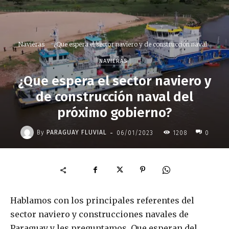
Navieras
¿Que espera el sector naviero y de construcción naval...
NAVIERAS
¿Que espera el sector naviero y
de construcción naval del
próximo gobierno?
-
By
PARAGUAY FLUVIAL
06/01/2023
1208
0
Hablamos con los principales referentes del
sector naviero y construcciones navales de
Paraguay y les preguntamos. Que esperan del