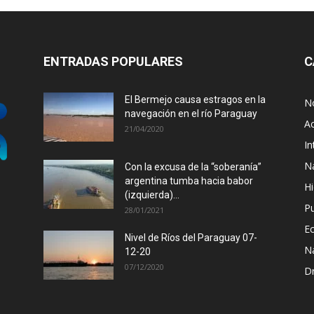
ENTRADAS POPULARES
C
El Bermejo causa estragos en la
No
navegación en el río Paraguay
Ac
21/04/2020
In
N
Con la excusa de la “soberanía”
argentina tumba hacia babor
Hi
(izquierda)...
P
28/01/2021
E
Nivel de Ríos del Paraguay 07-
N
12-20
07/12/2020
D