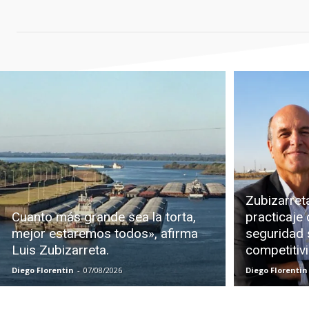
Zubizarreta
Cuanto más grande sea la torta,
practicaje 
mejor estaremos todos», afirma
seguridad s
Luis Zubizarreta.
competitiv
Diego Florentin
-
07/08/2026
Diego Florentin