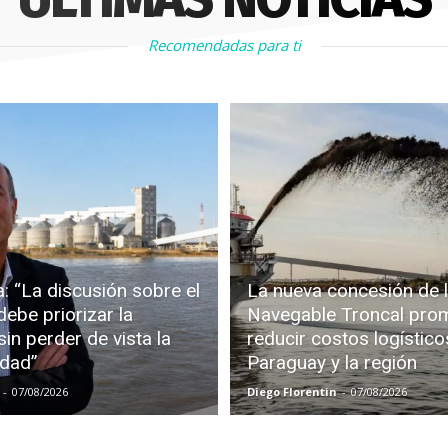
Recomendadas para ti
: “La discusión sobre el
La nueva concesión de l
debe priorizar la
Navegable Troncal pro
in perder de vista la
reducir costos logístico
idad”
Paraguay y la región
-
07/08/2026
Diego Florentin
-
07/08/2026