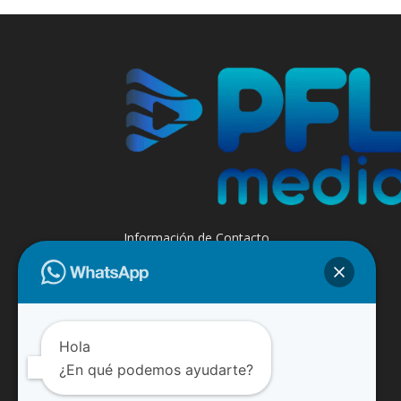
Información de Contacto
+595 985 947508 - +595 984 509299
Contáctanos:
info@paraguayfluvial.com
Hola
¿En qué podemos ayudarte?