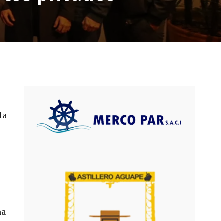
la
ma