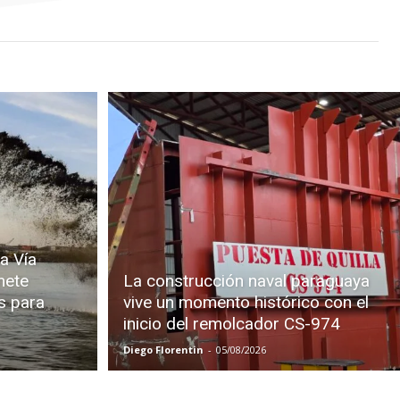
a Vía
mete
La construcción naval paraguaya
s para
vive un momento histórico con el
inicio del remolcador CS-974
Diego Florentin
-
05/08/2026