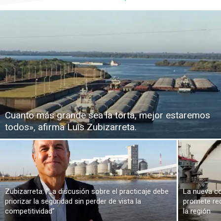
Cuanto más grande sea la torta, mejor estaremos
todos», afirma Luis Zubizarreta.
Zubizarreta: “La discusión sobre el practicaje debe
La nueva co
priorizar la seguridad sin perder de vista la
promete red
competitividad”
la región