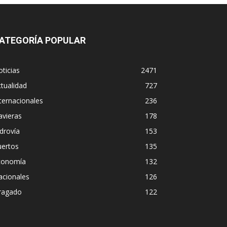
ATEGORÍA POPULAR
ticias
2471
tualidad
727
ternacionales
236
avieras
178
drovía
153
uertos
135
conomía
132
acionales
126
ragado
122