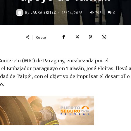
-
By
LAURA BRITEZ
15/04/2025
795
0
Cuota
Comercio (MIC) de Paraguay, encabezada por el
l Embajador paraguayo en Taiwán, José Fleitas, llevó 
udad de Taipéi, con el objetivo de impulsar el desarrollo
o.