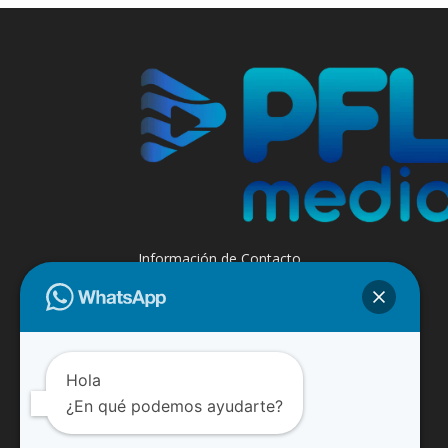
Información de Contacto
+595 985 947508 - +595 984 509299
Contáctanos:
info@paraguayfluvial.com
Hola
¿En qué podemos ayudarte?