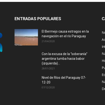
ENTRADAS POPULARES
C
El Bermejo causa estragos en la
No
navegación en el río Paraguay
Ac
21/04/2020
In
N
Con la excusa de la “soberanía”
argentina tumba hacia babor
Hi
(izquierda)...
P
28/01/2021
E
Nivel de Ríos del Paraguay 07-
N
12-20
07/12/2020
D