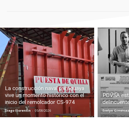
La construcción naval paraguaya
vive un momento histórico con el
PDVSA est
inicio del remolcador CS-974
delincuent
Diego Florentin
-
05/08/2026
Evelyn Giméne