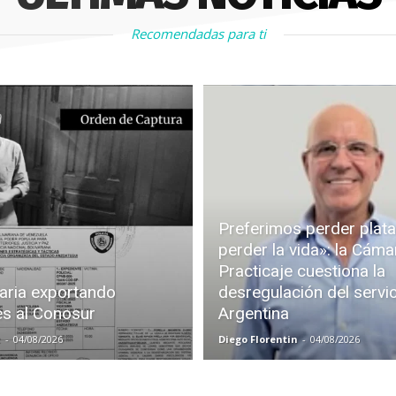
Recomendadas para ti
Preferimos perder plata
perder la vida»: la Cáma
Practicaje cuestiona la
aria exportando
desregulación del servi
es al Conosur
Argentina
z
-
04/08/2026
Diego Florentin
-
04/08/2026