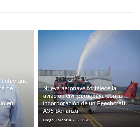
 antes que
ra de
Nueva aeronave fortalece la
aviación civil paraguaya con la
cio en
incorporación de un Beechcraft
A36 Bonanza
Diego Florentin
-
02/08/2026