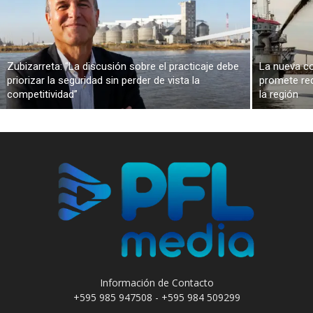
Zubizarreta: “La discusión sobre el practicaje debe
La nueva co
priorizar la seguridad sin perder de vista la
promete red
competitividad”
la región
Información de Contacto
+595 985 947508 - +595 984 509299