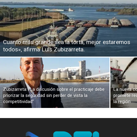
Cuanto más grande sea la torta, mejor estaremos
todos», afirma Luis Zubizarreta.
Zubizarreta: “La discusión sobre el practicaje debe
La nueva co
priorizar la seguridad sin perder de vista la
promete red
competitividad”
la región