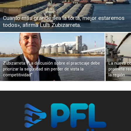
Cuanto más grande sea la torta, mejor estaremos
todos», afirma Luis Zubizarreta.
Zubizarreta: “La discusión sobre el practicaje debe
La nueva co
priorizar la seguridad sin perder de vista la
promete red
competitividad”
la región