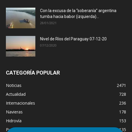
Con la excusa de la “soberanía” argentina
tumba hacia babor (izquierda)...
28/01/2021
Nivel de Ríos del Paraguay 07-12-20
07/12/2020
CATEGORÍA POPULAR
Noticias
2471
Actualidad
728
Internacionales
236
Navieras
178
Hidrovía
153
Puertos
135