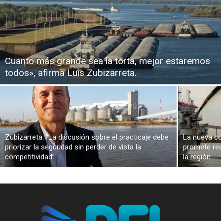
Cuanto más grande sea la torta, mejor estaremos
todos», afirma Luis Zubizarreta.
Zubizarreta: “La discusión sobre el practicaje debe
La nueva co
priorizar la seguridad sin perder de vista la
promete red
competitividad”
la región