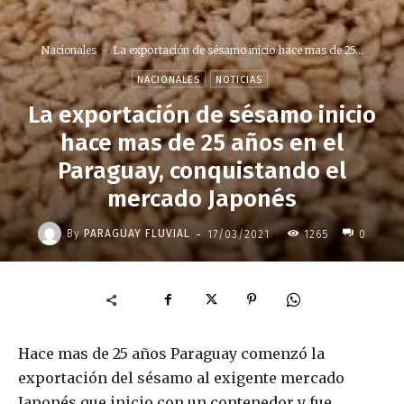
Nacionales
La exportación de sésamo inicio hace mas de 25...
NACIONALES
NOTICIAS
La exportación de sésamo inicio
hace mas de 25 años en el
Paraguay, conquistando el
mercado Japonés
-
By
PARAGUAY FLUVIAL
17/03/2021
1265
0
Hace mas de 25 años Paraguay comenzó la
exportación del sésamo al exigente mercado
Japonés que inicio con un contenedor y fue