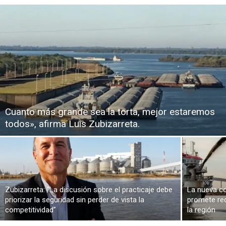
Cuanto más grande sea la torta, mejor estaremos
todos», afirma Luis Zubizarreta.
Zubizarreta: “La discusión sobre el practicaje debe
La nueva co
priorizar la seguridad sin perder de vista la
promete red
competitividad”
la región