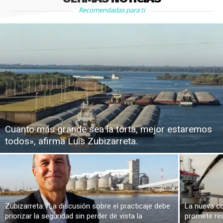
Recomendadas para ti
Cuanto más grande sea la torta, mejor estaremos
todos», afirma Luis Zubizarreta.
Zubizarreta: “La discusión sobre el practicaje debe
La nueva co
priorizar la seguridad sin perder de vista la
promete red