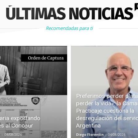
ÚLTIMAS NOTICIAS
Recomendadas para ti
Preferimos perder plata
perder la vida»: la Cáma
Practicaje cuestiona la
aria exportando
desregulación del servi
es al Conosur
Argentina
z
-
04/08/2026
Diego Florentin
-
04/08/2026