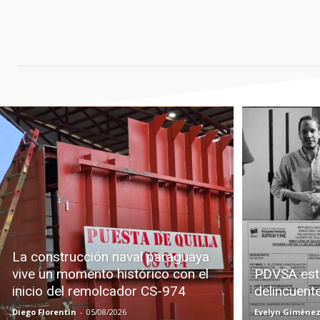
La construcción naval paraguaya
vive un momento histórico con el
PDVSA est
inicio del remolcador CS-974
delincuent
Diego Florentin
-
05/08/2026
Evelyn Giméne