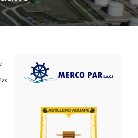
e
 las