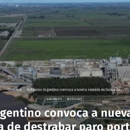
Gremios
Gobierno Argentino convoca a nueva reunión en busca de...
GREMIOS
NOTICIAS
gentino convoca a nuev
a de destrabar paro port