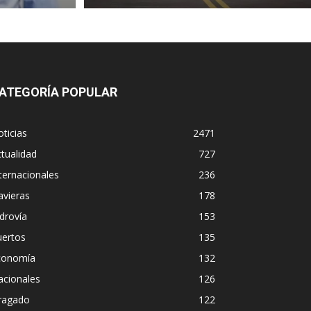
ATEGORÍA POPULAR
ticias
2471
tualidad
727
ternacionales
236
avieras
178
drovía
153
uertos
135
conomía
132
acionales
126
ragado
122