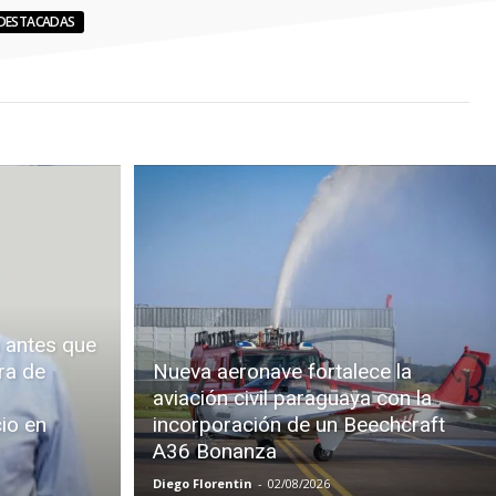
DESTACADAS
 antes que
ra de
Nueva aeronave fortalece la
aviación civil paraguaya con la
cio en
incorporación de un Beechcraft
A36 Bonanza
Diego Florentin
-
02/08/2026