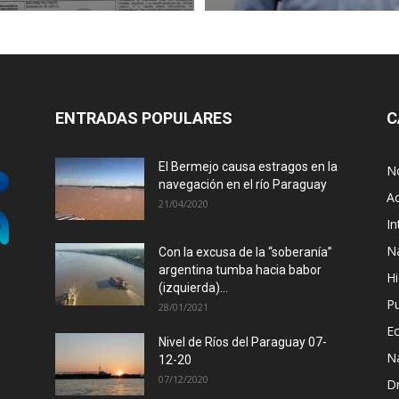
ENTRADAS POPULARES
C
El Bermejo causa estragos en la
No
navegación en el río Paraguay
Ac
21/04/2020
In
N
Con la excusa de la “soberanía”
argentina tumba hacia babor
Hi
(izquierda)...
P
28/01/2021
E
Nivel de Ríos del Paraguay 07-
N
12-20
07/12/2020
D