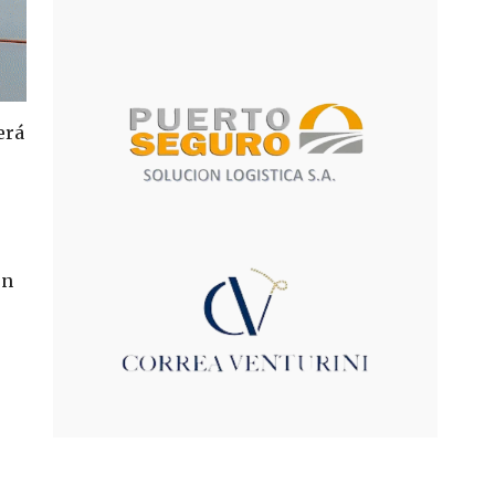
erá
on