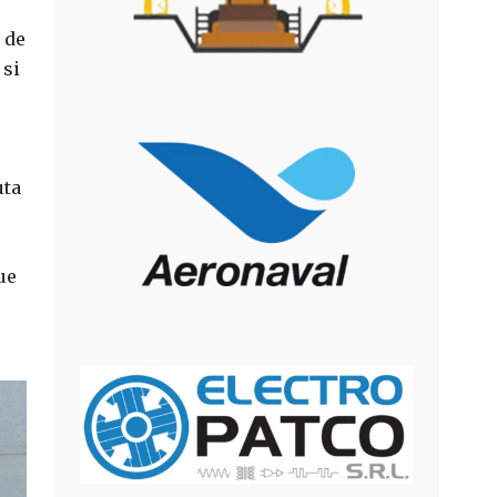
 de
 si
uta
ue