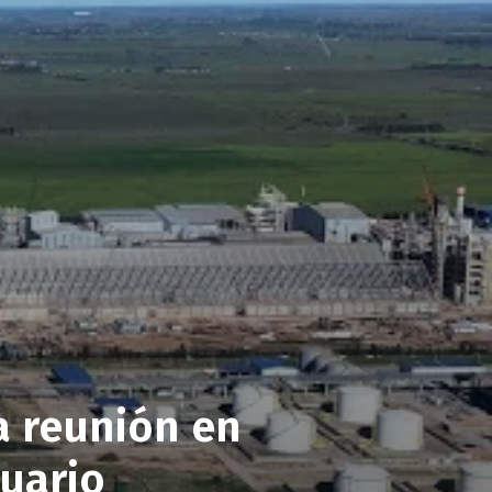
a reunión en
uario