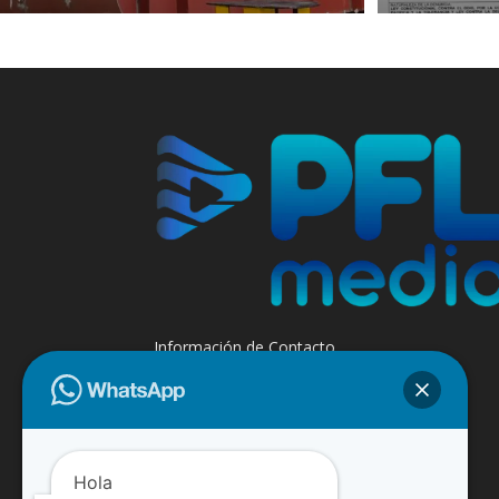
Información de Contacto
+595 985 947508 - +595 984 509299
Contáctanos:
info@paraguayfluvial.com
Hola