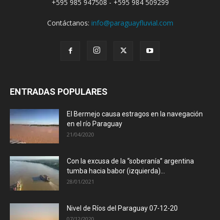
+595 985 947508 - +595 984 509299
Contáctanos:
info@paraguayfluvial.com
ENTRADAS POPULARES
El Bermejo causa estragos en la navegación
en el río Paraguay
21/04/2020
Con la excusa de la “soberanía” argentina
tumba hacia babor (izquierda)...
28/01/2021
Nivel de Ríos del Paraguay 07-12-20
07/12/2020