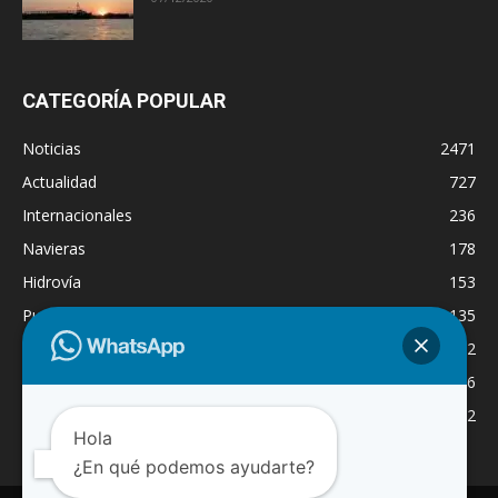
CATEGORÍA POPULAR
Noticias
2471
Actualidad
727
Internacionales
236
Navieras
178
Hidrovía
153
Puertos
135
Economía
132
Nacionales
126
Dragado
122
Hola
¿En qué podemos ayudarte?