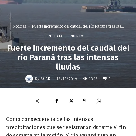
Noticias
Fuerte incremento del caudal del río Paraná tras las...
NOTICIAS
PUERTOS
Fuerte incremento del caudal del
río Paraná tras las intensas
lluvias
-
By
ACAD
18/12/2019
2308
0
Como consecuencia de las intensas
precipitaciones que se registraron durante el fin
de semana en la región, el río Paraná tuvo un