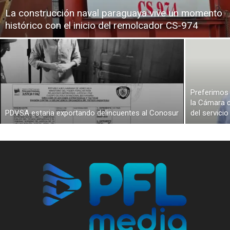
La construcción naval paraguaya vive un momento
histórico con el inicio del remolcador CS-974
Preferimos 
la Cámara d
PDVSA estaria exportando delincuentes al Conosur
del servici