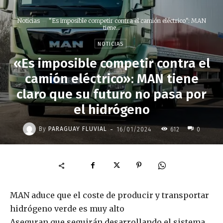
Noticias
"Es imposible competir contra el camión eléctrico": MAN
tiene...
NOTICIAS
«Es imposible competir contra el
camión eléctrico»: MAN tiene
claro que su futuro no pasa por
el hidrógeno
-
By
PARAGUAY FLUVIAL
16/01/2024
612
0
MAN aduce que el coste de producir y transportar
hidrógeno verde es muy alto
Aseguran que seguirán desarrollando el sistema