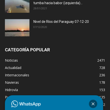
tumba hacia babor (izquierda)...
28/01/2021
Nivel de Ríos del Paraguay 07-12-20
07/12/2020
CATEGORÍA POPULAR
Noticias
2471
Actualidad
728
Internacionales
236
Navieras
178
Hidrovía
153
Puertos
135
Economía
132