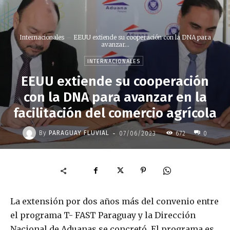
Internacionales
EEUU extiende su cooperación con la DNA para
avanzar...
INTERNACIONALES
EEUU extiende su cooperación
con la DNA para avanzar en la
facilitación del comercio agrícola
-
By
PARAGUAY FLUVIAL
07/06/2023
672
0
La extensión por dos años más del convenio entre
el programa T- FAST Paraguay y la Dirección
Nacional de Aduanas se concretó. El programa es