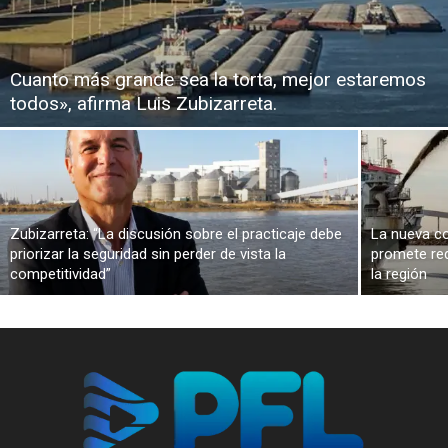
Cuanto más grande sea la torta, mejor estaremos
todos», afirma Luis Zubizarreta.
Zubizarreta: “La discusión sobre el practicaje debe
La nueva co
priorizar la seguridad sin perder de vista la
promete red
competitividad”
la región