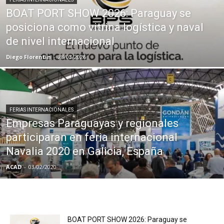
BOAT PORT SHOW 2026: Paraguay se
posiciona como vitrina logística y naval
de nivel internacional
Diego Florentin
-
28/03/2026
FERIAS INTERNACIONALES
Empresas Paraguayas y regionales
participaran en feria internacional
Navalia 2020 en Galicia, España
ACAD
-
03/02/2020
BOAT PORT SHOW 2026: Paraguay se