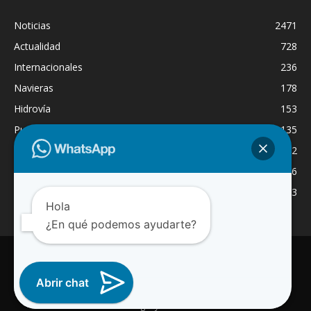
Noticias
2471
Actualidad
728
Internacionales
236
Navieras
178
Hidrovía
153
Puertos
135
Economía
132
Nacionales
126
Dragado
123
Hola
¿En qué podemos ayudarte?
INICIO
NOTICIAS
ACTUALIDAD
NAVIERAS
PUERTOS
ASTILLEROS
LOGISTICA
RADIO ONLINE
REGION
Abrir chat
INTERNACIONAL
CANAL WA
© 2025 Paraguay Fluvial Noticias