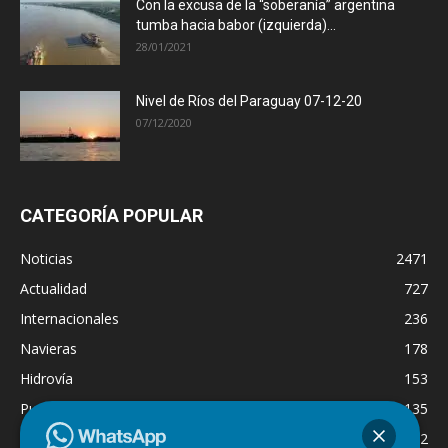
Con la excusa de la “soberanía” argentina
tumba hacia babor (izquierda)...
28/01/2021
Nivel de Ríos del Paraguay 07-12-20
07/12/2020
CATEGORÍA POPULAR
Noticias
2471
Actualidad
727
Internacionales
236
Navieras
178
Hidrovía
153
Puertos
135
Economía
132