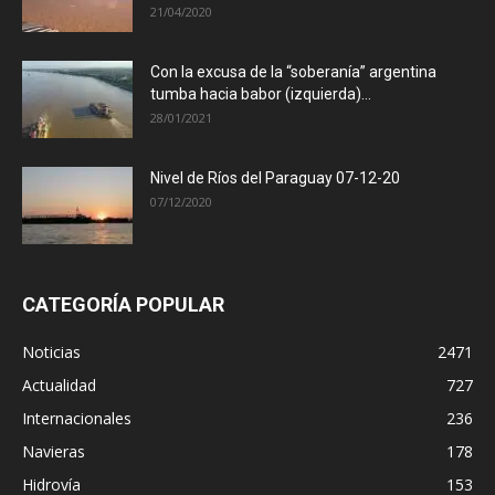
21/04/2020
Con la excusa de la “soberanía” argentina
tumba hacia babor (izquierda)...
28/01/2021
Nivel de Ríos del Paraguay 07-12-20
07/12/2020
CATEGORÍA POPULAR
Noticias
2471
Actualidad
727
Internacionales
236
Navieras
178
Hidrovía
153