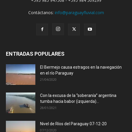
+595 985 947508 - +595 984 509299
Contáctanos:
info@paraguayfluvial.com
ENTRADAS POPULARES
El Bermejo causa estragos en la navegación
en el río Paraguay
21/04/2020
Con la excusa de la “soberanía” argentina
tumba hacia babor (izquierda)...
28/01/2021
Nivel de Ríos del Paraguay 07-12-20
07/12/2020