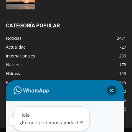
CATEGORÍA POPULAR
Noticias
2471
Actualidad
727
Internacionales
236
Navieras
178
Hidrovía
153
Puertos
135
Economía
132
Nacionales
126
Dragado
122
Hola
¿En qué podemos ayudarte?