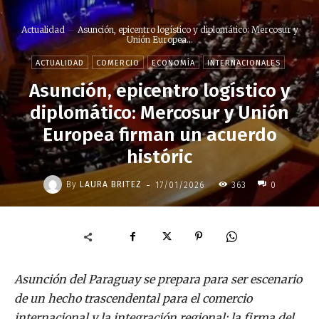
Actualidad
Asunción, epicentro logístico y diplomático: Mercosur y
Unión Europea...
ACTUALIDAD
COMERCIO
ECONOMÍA
INTERNACIONALES
Asunción, epicentro logístico y
diplomático: Mercosur y Unión
Europea firman un acuerdo
históric
-
By
LAURA BRITEZ
17/01/2026
363
0
Asunción del Paraguay se prepara para ser escenario
de un hecho trascendental para el comercio
internacional y la integración regional: la firma del