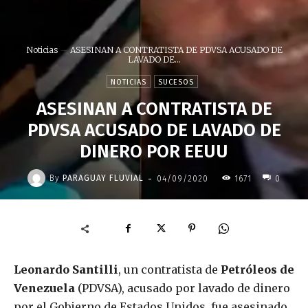
Noticias
ASESINAN A CONTRATISTA DE PDVSA ACUSADO DE
LAVADO DE...
NOTICIAS
SUCESOS
ASESINAN A CONTRATISTA DE
PDVSA ACUSADO DE LAVADO DE
DINERO POR EEUU
-
By
PARAGUAY FLUVIAL
04/09/2020
1671
0
Leonardo Santilli
, un contratista de
Petróleos de
Venezuela
(PDVSA), acusado por lavado de dinero
por el Gobierno de Estados Unidos, fue asesinado