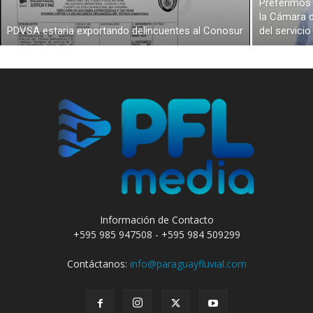
Preferimos 
la Cámara d
PDVSA estaria exportando delincuentes al Conosur
del servici
Información de Contacto
+595 985 947508 - +595 984 509299
Contáctanos:
info@paraguayfluvial.com