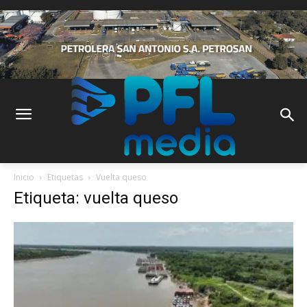
Inicio
Etiquetas
Vuelta queso
Etiqueta: vuelta queso