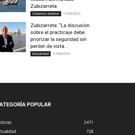
Zubizarreta.
07/08/2026
Comercio exterior
Zubizarreta: “La discusión
sobre el practicaje debe
priorizar la seguridad sin
perder de vista...
07/08/2026
Actualidad
ATEGORÍA POPULAR
ticias
2471
tualidad
728