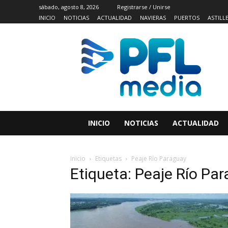
sábado, agosto 8, 2026
Registrarse / Unirse
INICIO
NOTICIAS
ACTUALIDAD
NAVIERAS
PUERTOS
ASTILL
INICIO
NOTICIAS
ACTUALIDAD
Inicio
Etiquetas
Peaje Río Paraguay
Etiqueta: Peaje Río Pa