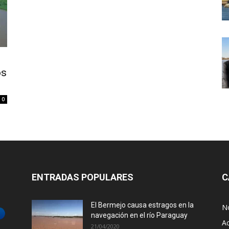
os
0
ENTRADAS POPULARES
C
El Bermejo causa estragos en la
No
navegación en el río Paraguay
Ac
21/04/2020