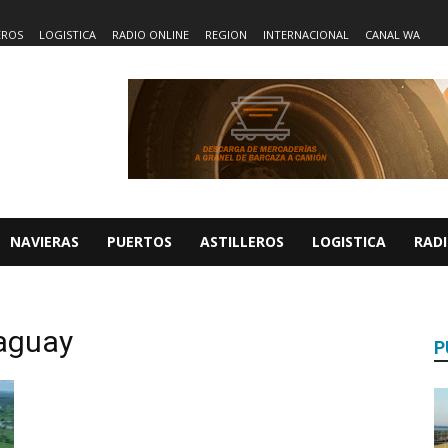
EROS
LOGISTICA
RADIO ONLINE
REGION
INTERNACIONAL
CANAL WA
NAVIERAS
PUERTOS
ASTILLEROS
LOGISTICA
RADI
raguay
P