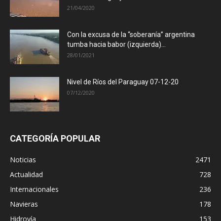
21/04/2020
Con la excusa de la “soberanía” argentina
tumba hacia babor (izquierda)...
28/01/2021
Nivel de Ríos del Paraguay 07-12-20
07/12/2020
CATEGORÍA POPULAR
Noticias
2471
Actualidad
728
Internacionales
236
Navieras
178
Hidrovía
153