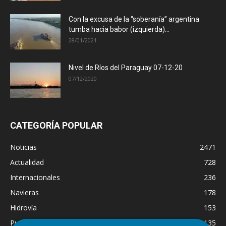
Con la excusa de la “soberanía” argentina
tumba hacia babor (izquierda)...
28/01/2021
Nivel de Ríos del Paraguay 07-12-20
07/12/2020
CATEGORÍA POPULAR
Noticias
2471
Actualidad
728
Internacionales
236
Navieras
178
Hidrovía
153
Puertos
135